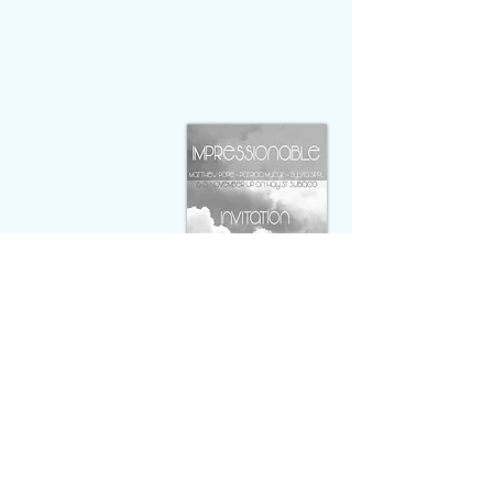
www.sylviasippl.com
-
www.sylviasippl.com.au