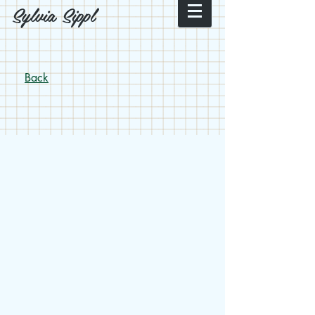
Sylvia Sippl
Back